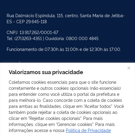
Rua Dalmácio Espindula, 115, centro, Santa Maria de Jetibá-
ES - CEP 29.645-118
CNPJ: 13.917.262/0001-67
Tel: (27)3263-4351 | Ouvidoria: 0800 000 4845
Funcionamento de 07:30h às 11:00h e de 12:30h às 17:00.
PÁGINAS DO SITE
Valorizamos sua privacidade
CATEGORIAS DO SITE
Coletamos cookies essenciais para que o site funcione
corretamente e outros cookies opcionais (não essenciais)
POSTS RECENTES
para entender como você utiliza o portal da prefeitura e
para melhorá-lo. Caso concorde com a coleta de cookies
para ambas as finalidades, clique em “Aceitar todos”. Você
também pode rejeitar a coleta de cookies opcionais ao
REDES SOCIAIS
clicar em “Rejeitar cookies opcionais”. Para mais
Facebook
Instagram
informações, clique em “Gerenciar cookies”. Para mais
informações acesse a nossa
Política de Privacidade