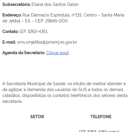
Subsecretária:
Eliana dos Santos Galon
Endereço:
Rua Dalmácio Espíndula, nº115, Centro – Santa Maria
de Jetibá – ES – CEP: 29645-000
Contato:
(27) 3263-4351
E-mail:
sms.smjetiba@pmsmj.es.gov.br
Agenda do Secretário:
Clique aqui!
A Secretaria Municipal de Saúde, no intuito de melhor atender e
de agilizar a demanda dos usuários do SUS e todos os demais
cidadãos, disponibiliza os contatos telefônicos dos setores desta
secretaria:
SETOR
TELEFONE
(27) 3263-4351 ramal