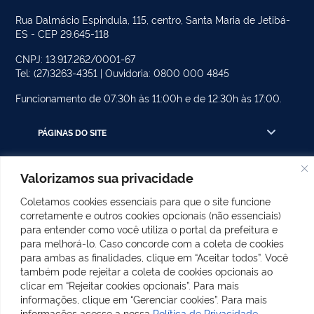
Rua Dalmácio Espindula, 115, centro, Santa Maria de Jetibá-
ES - CEP 29.645-118
CNPJ: 13.917.262/0001-67
Tel: (27)3263-4351 | Ouvidoria: 0800 000 4845
Funcionamento de 07:30h às 11:00h e de 12:30h às 17:00.
PÁGINAS DO SITE
CATEGORIAS DO SITE
Valorizamos sua privacidade
POSTS RECENTES
Coletamos cookies essenciais para que o site funcione
corretamente e outros cookies opcionais (não essenciais)
para entender como você utiliza o portal da prefeitura e
para melhorá-lo. Caso concorde com a coleta de cookies
REDES SOCIAIS
para ambas as finalidades, clique em “Aceitar todos”. Você
também pode rejeitar a coleta de cookies opcionais ao
Facebook
Instagram
clicar em “Rejeitar cookies opcionais”. Para mais
informações, clique em “Gerenciar cookies”. Para mais
informações acesse a nossa
Política de Privacidade