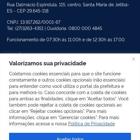
Rua Dalmácio Espindula, 115, centro, Santa Maria de Jetibá-
ES - CEP 29.645-118
CNPJ: 13.917.262/0001-67
Tel: (27)3263-4351 | Ouvidoria: 0800 000 4845
Funcionamento de 07:30h às 11:00h e de 12:30h às 17:00.
PÁGINAS DO SITE
Valorizamos sua privacidade
CATEGORIAS DO SITE
Coletamos cookies essenciais para que o site funcione
corretamente e outros cookies opcionais (não essenciais)
POSTS RECENTES
para entender como você utiliza o portal da prefeitura e
para melhorá-lo. Caso concorde com a coleta de cookies
para ambas as finalidades, clique em “Aceitar todos”. Você
também pode rejeitar a coleta de cookies opcionais ao
REDES SOCIAIS
clicar em “Rejeitar cookies opcionais”. Para mais
Facebook
Instagram
informações, clique em “Gerenciar cookies”. Para mais
informações acesse a nossa
Política de Privacidade
Aceitar todos