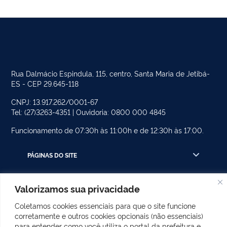
Rua Dalmácio Espindula, 115, centro, Santa Maria de Jetibá-
ES - CEP 29.645-118
CNPJ: 13.917.262/0001-67
Tel: (27)3263-4351 | Ouvidoria: 0800 000 4845
Funcionamento de 07:30h às 11:00h e de 12:30h às 17:00.
PÁGINAS DO SITE
CATEGORIAS DO SITE
Valorizamos sua privacidade
POSTS RECENTES
Coletamos cookies essenciais para que o site funcione
corretamente e outros cookies opcionais (não essenciais)
para entender como você utiliza o portal da prefeitura e