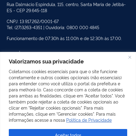
Rua Dalmácio Espindula, 115, centro, Santa Maria de Jetibá-
ES - CEP 29.645-118
CNPJ: 13.917.262/0001-67
Tel: (27)3263-4351 | Ouvidoria: 0800 000 4845
Funcionamento de 07:30h às 11:00h e de 12:30h às 17:00.
PÁGINAS DO SITE
Valorizamos sua privacidade
CATEGORIAS DO SITE
Coletamos cookies essenciais para que o site funcione
corretamente e outros cookies opcionais (não essenciais)
POSTS RECENTES
para entender como você utiliza o portal da prefeitura e
para melhorá-lo. Caso concorde com a coleta de cookies
para ambas as finalidades, clique em “Aceitar todos”. Você
também pode rejeitar a coleta de cookies opcionais ao
REDES SOCIAIS
clicar em “Rejeitar cookies opcionais”. Para mais
Facebook
Instagram
informações, clique em “Gerenciar cookies”. Para mais
informações acesse a nossa
Política de Privacidade
Aceitar todos