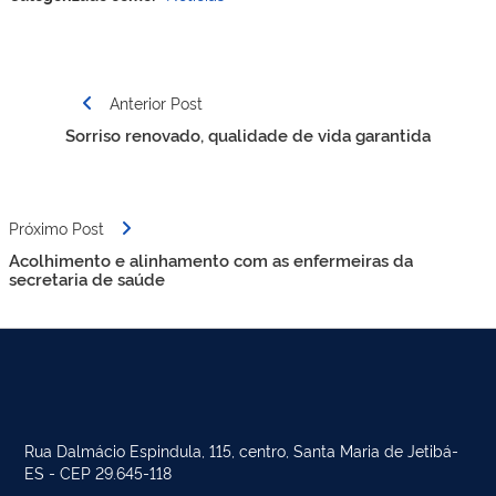
Navegação
Anterior Post
de
Sorriso renovado, qualidade de vida garantida
Post
Próximo Post
Acolhimento e alinhamento com as enfermeiras da
secretaria de saúde
Rua Dalmácio Espindula, 115, centro, Santa Maria de Jetibá-
ES - CEP 29.645-118