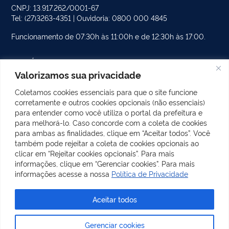
CNPJ: 13.917.262/0001-67
Tel: (27)3263-4351 | Ouvidoria: 0800 000 4845
Funcionamento de 07:30h às 11:00h e de 12:30h às 17:00.
PÁGINAS DO SITE
Valorizamos sua privacidade
CATEGORIAS DO SITE
Coletamos cookies essenciais para que o site funcione
corretamente e outros cookies opcionais (não essenciais)
POSTS RECENTES
para entender como você utiliza o portal da prefeitura e
para melhorá-lo. Caso concorde com a coleta de cookies
para ambas as finalidades, clique em “Aceitar todos”. Você
também pode rejeitar a coleta de cookies opcionais ao
REDES SOCIAIS
clicar em “Rejeitar cookies opcionais”. Para mais
Facebook
Instagram
informações, clique em “Gerenciar cookies”. Para mais
informações acesse a nossa
Política de Privacidade
Aceitar todos
Todo o conteúdo deste site está publicado sob a licença
Gerenciar cookies
Creative Commons Atribuição-SemDerivações 3.0 Não