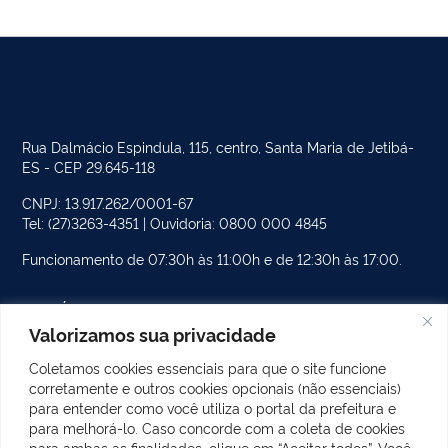
Rua Dalmácio Espindula, 115, centro, Santa Maria de Jetibá-
ES - CEP 29.645-118
CNPJ: 13.917.262/0001-67
Tel: (27)3263-4351 | Ouvidoria: 0800 000 4845
Funcionamento de 07:30h às 11:00h e de 12:30h às 17:00.
PÁGINAS DO SITE
Valorizamos sua privacidade
CATEGORIAS DO SITE
Coletamos cookies essenciais para que o site funcione
corretamente e outros cookies opcionais (não essenciais)
POSTS RECENTES
para entender como você utiliza o portal da prefeitura e
para melhorá-lo. Caso concorde com a coleta de cookies
para ambas as finalidades, clique em “Aceitar todos”. Você