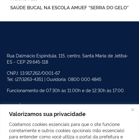
SAÚDE BUCAL NA ESCOLA AMUEF “SERRA DO GELO”
Rua Dalmácio Espindula, 115, centro, Santa Maria de Jetibá-
ES - CEP 29.645-118
CNPJ: 13.917.262/0001-67
Tel: (27)3263-4351 | Ouvidoria: 0800 000 4845
Funcionamento de 07:30h às 11:00h e de 12:30h às 17:00.
PÁGINAS DO SITE
Valorizamos sua privacidade
CATEGORIAS DO SITE
Coletamos cookies essenciais para que o site funcione
corretamente e outros cookies opcionais (não essenciais)
POSTS RECENTES
para entender como você utiliza o portal da prefeitura e