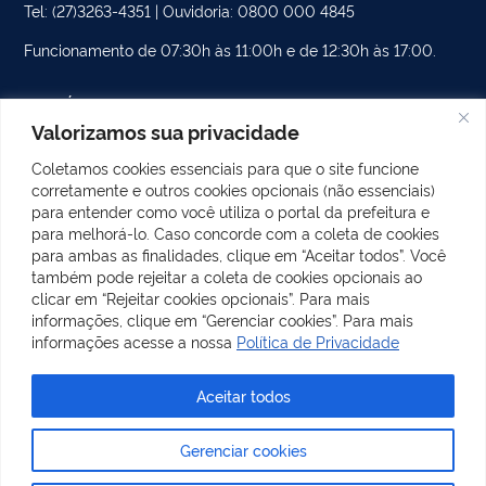
Tel: (27)3263-4351 | Ouvidoria: 0800 000 4845
Funcionamento de 07:30h às 11:00h e de 12:30h às 17:00.
PÁGINAS DO SITE
Valorizamos sua privacidade
CATEGORIAS DO SITE
Coletamos cookies essenciais para que o site funcione
corretamente e outros cookies opcionais (não essenciais)
POSTS RECENTES
para entender como você utiliza o portal da prefeitura e
para melhorá-lo. Caso concorde com a coleta de cookies
para ambas as finalidades, clique em “Aceitar todos”. Você
também pode rejeitar a coleta de cookies opcionais ao
REDES SOCIAIS
clicar em “Rejeitar cookies opcionais”. Para mais
Facebook
Instagram
informações, clique em “Gerenciar cookies”. Para mais
informações acesse a nossa
Política de Privacidade
Aceitar todos
Todo o conteúdo deste site está publicado sob a licença
Gerenciar cookies
Creative Commons Atribuição-SemDerivações 3.0 Não
Adaptada
.