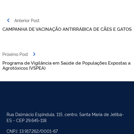
Navegação
Anterior Post
de
CAMPANHA DE VACINAÇÃO ANTIRRÁBICA DE CÃES E GATOS
Post
Próximo Post
Programa de Vigilância em Saúde de Populações Expostas a
Agrotóxicos (VSPEA)
Rua Dalmácio Espindula, 115, centro, Santa Maria de Jetibá-
ES - CEP 29.645-118
CNPJ: 13.917.262/0001-67