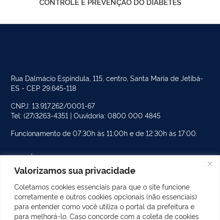
CONTROLE E PREVENÇÃO DO DIABETES
Rua Dalmácio Espindula, 115, centro, Santa Maria de Jetibá-
ES - CEP 29.645-118
CNPJ: 13.917.262/0001-67
Tel: (27)3263-4351 | Ouvidoria: 0800 000 4845
Funcionamento de 07:30h às 11:00h e de 12:30h às 17:00.
PÁGINAS DO SITE
Valorizamos sua privacidade
CATEGORIAS DO SITE
Coletamos cookies essenciais para que o site funcione
corretamente e outros cookies opcionais (não essenciais)
POSTS RECENTES
para entender como você utiliza o portal da prefeitura e
para melhorá-lo. Caso concorde com a coleta de cookies