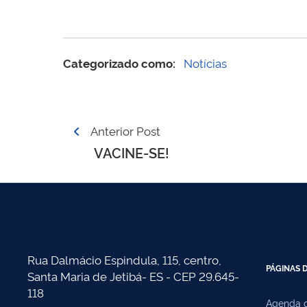
Categorizado como:
Notícias
Navegação
Anterior Post
de
VACINE-SE!
Post
Rua Dalmácio Espindula, 115, centro,
PÁGINAS D
Santa Maria de Jetibá- ES - CEP 29.645-
118
Agenda d