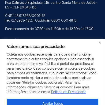
Rua Dalmácio Espindula, 115, centro, Santa Maria de Jetibá-
ES - CEP 29.645-118
CNPJ: 13.917.262/0001-67
Tel: (27)3263-4351 | Ouvidoria: 0800 000 4845
Funcionamento de 07:30h às 11:00h e de 12:30h às 17:00.
PÁGINAS DO SITE
Valorizamos sua privacidade
CATEGORIAS DO SITE
Coletamos cookies essenciais para que o site funcione
corretamente e outros cookies opcionais (não essenciais)
POSTS RECENTES
para entender como você utiliza o portal da prefeitura e
para melhorá-lo. Caso concorde com a coleta de cookies
para ambas as finalidades, clique em “Aceitar todos”. Você
também pode rejeitar a coleta de cookies opcionais ao
REDES SOCIAIS
clicar em “Rejeitar cookies opcionais”. Para mais
Facebook
Instagram
informações, clique em “Gerenciar cookies”. Para mais
informações acesse a nossa
Política de Privacidade
Aceitar todos