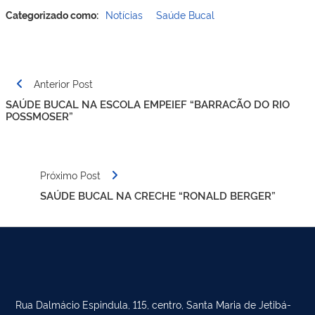
Categorizado como:
Notícias
Saúde Bucal
Navegação
Anterior Post
de
SAÚDE BUCAL NA ESCOLA EMPEIEF “BARRACÃO DO RIO
Post
POSSMOSER”
Próximo Post
SAÚDE BUCAL NA CRECHE “RONALD BERGER”
Rua Dalmácio Espindula, 115, centro, Santa Maria de Jetibá-