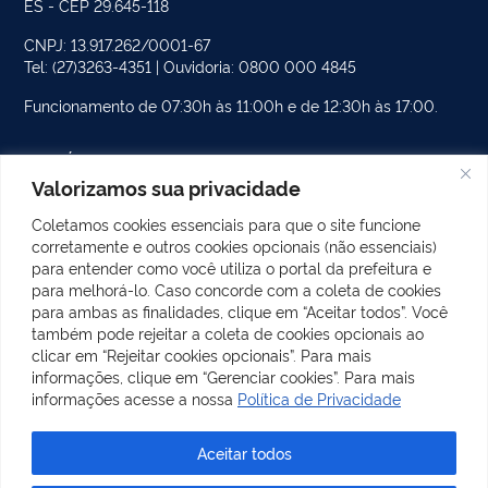
ES - CEP 29.645-118
CNPJ: 13.917.262/0001-67
Tel: (27)3263-4351 | Ouvidoria: 0800 000 4845
Funcionamento de 07:30h às 11:00h e de 12:30h às 17:00.
PÁGINAS DO SITE
Valorizamos sua privacidade
CATEGORIAS DO SITE
Coletamos cookies essenciais para que o site funcione
corretamente e outros cookies opcionais (não essenciais)
POSTS RECENTES
para entender como você utiliza o portal da prefeitura e
para melhorá-lo. Caso concorde com a coleta de cookies
para ambas as finalidades, clique em “Aceitar todos”. Você
também pode rejeitar a coleta de cookies opcionais ao
REDES SOCIAIS
clicar em “Rejeitar cookies opcionais”. Para mais
Facebook
Instagram
informações, clique em “Gerenciar cookies”. Para mais
informações acesse a nossa
Política de Privacidade
Aceitar todos