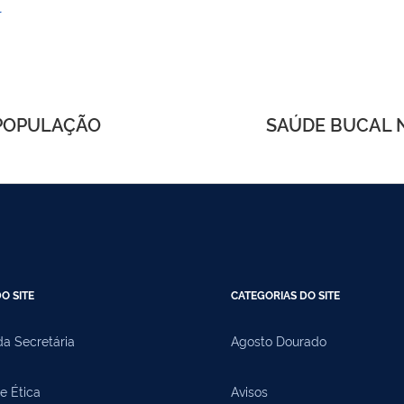
l
 POPULAÇÃO
SAÚDE BUCAL 
O SITE
CATEGORIAS DO SITE
a Secretária
Agosto Dourado
e Ética
Avisos