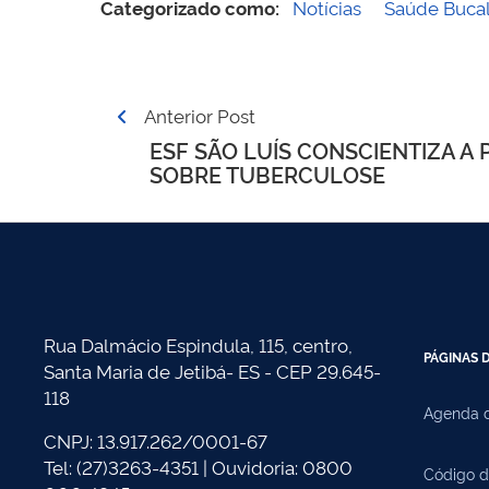
Categorizado como:
Notícias
Saúde Buca
Navegação
Anterior Post
de
ESF SÃO LUÍS CONSCIENTIZA A
SOBRE TUBERCULOSE
Post
Rua Dalmácio Espindula, 115, centro,
PÁGINAS D
Santa Maria de Jetibá- ES - CEP 29.645-
118
Agenda d
CNPJ: 13.917.262/0001-67
Tel: (27)3263-4351 | Ouvidoria: 0800
Código d