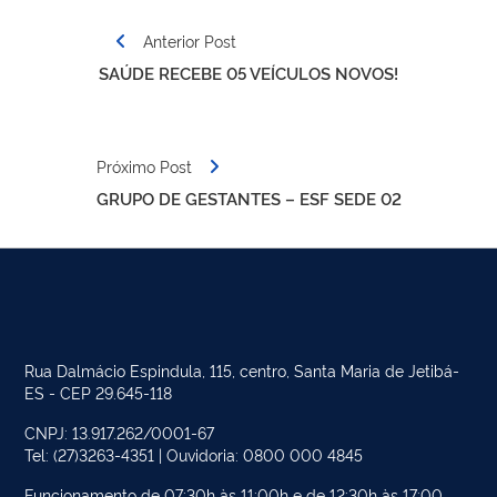
Navegação
Anterior Post
de
SAÚDE RECEBE 05 VEÍCULOS NOVOS!
Post
Próximo Post
GRUPO DE GESTANTES – ESF SEDE 02
Rua Dalmácio Espindula, 115, centro, Santa Maria de Jetibá-
ES - CEP 29.645-118
CNPJ: 13.917.262/0001-67
Tel: (27)3263-4351 | Ouvidoria: 0800 000 4845
Funcionamento de 07:30h às 11:00h e de 12:30h às 17:00.