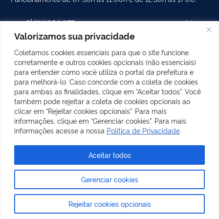
PÁGINAS DO SITE
Valorizamos sua privacidade
CATEGORIAS DO SITE
Coletamos cookies essenciais para que o site funcione
corretamente e outros cookies opcionais (não essenciais)
POSTS RECENTES
para entender como você utiliza o portal da prefeitura e
para melhorá-lo. Caso concorde com a coleta de cookies
para ambas as finalidades, clique em “Aceitar todos”. Você
também pode rejeitar a coleta de cookies opcionais ao
REDES SOCIAIS
clicar em “Rejeitar cookies opcionais”. Para mais
Facebook
Instagram
informações, clique em “Gerenciar cookies”. Para mais
informações acesse a nossa
Política de Privacidade
Aceitar todos
Todo o conteúdo deste site está publicado sob a licença
Gerenciar cookies
Creative Commons Atribuição-SemDerivações 3.0 Não
Adaptada
.
Rejeitar cookies opcionais